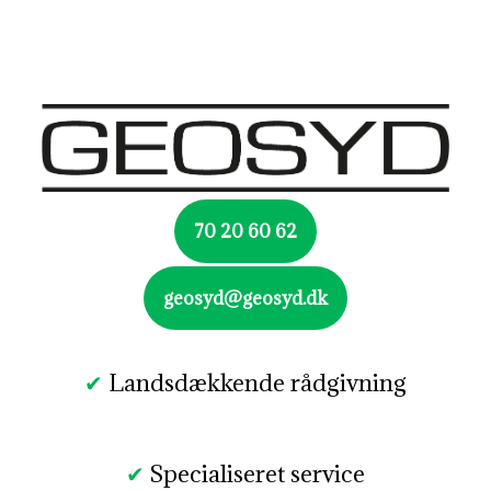
70 20 60 62
geosyd@geosyd.dk
✔
Landsdækkende rådgivning​
✔
Specialiseret service