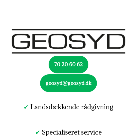
70 20 60 62
geosyd@geosyd.dk
✔
Landsdækkende rådgivning​
✔
Specialiseret service