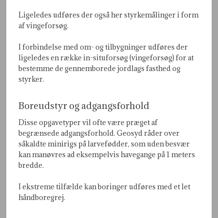
Ligeledes udføres der også her styrkemålinger i form
af vingeforsøg.
I forbindelse med om- og tilbygninger udføres der
ligeledes en række in-situforsøg (vingeforsøg) for at
bestemme de gennemborede jordlags fasthed og
styrker.
Boreudstyr og adgangsforhold
Disse opgavetyper vil ofte være præget af
begrænsede adgangsforhold. Geosyd råder over
såkaldte minirigs på larvefødder, som uden besvær
kan manøvres ad eksempelvis havegange på 1 meters
bredde.
I ekstreme tilfælde kan boringer udføres med et let
håndboregrej.