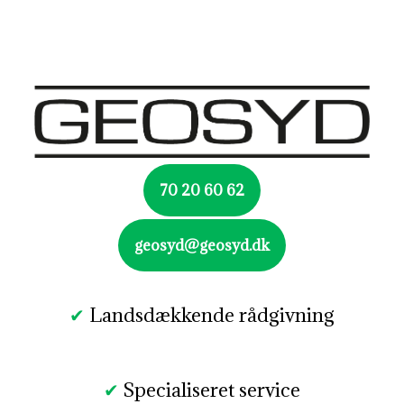
70 20 60 62
geosyd@geosyd.dk
✔
Landsdækkende rådgivning​
✔
Specialiseret service