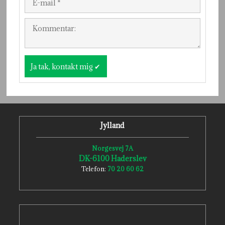
Jylland
Norgesvej 7A
DK-6100 Haderslev​
Telefon:
70 20 60 62