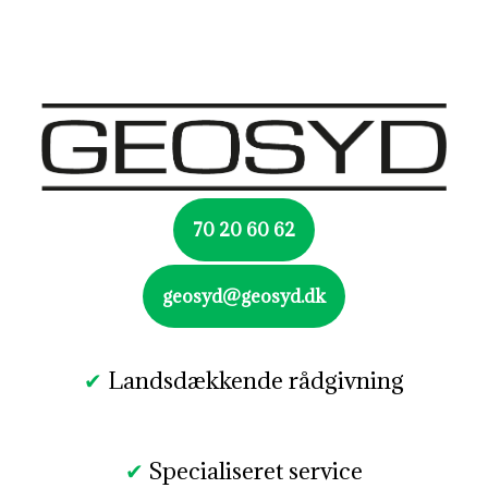
70 20 60 62
geosyd@geosyd.dk
✔
Landsdækkende rådgivning​
✔
Specialiseret service